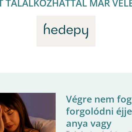
TT TALÁLKOZHATTÁL MÁR VEL
Végre nem fog
forgolódni éjj
anya vagy