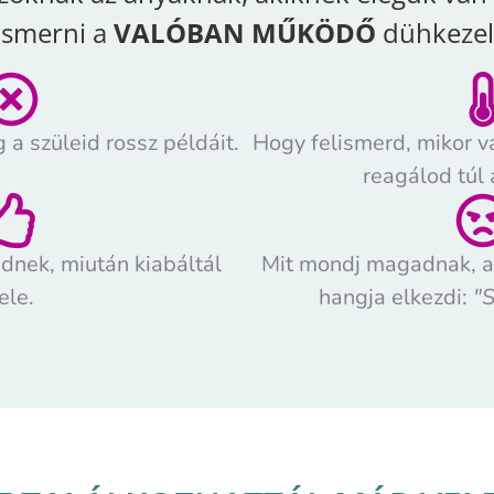
ismerni a
VALÓBAN MŰKÖDŐ
dühkezelé
a szüleid rossz példáit.
Hogy felismerd, mikor va
reagálod túl 
dnek, miután kiabáltál
Mit mondj magadnak, am
ele.
hangja elkezdi:
"S