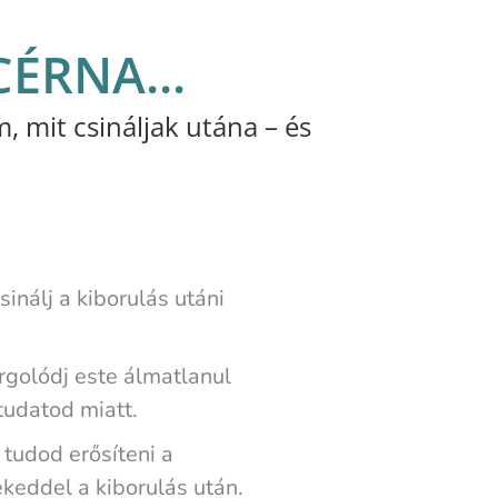
ÉRNA...
mit csináljak utána – és
inálj a kiborulás utáni
rgolódj este álmatlanul
udatod miatt.
tudod erősíteni a
keddel a kiborulás után.