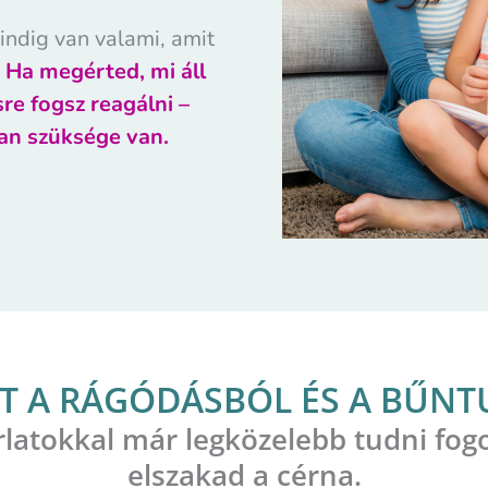
ndig van valami, amit
Ha megérted, mi áll
re fogsz reagálni –
an szüksége van.
LT A RÁGÓDÁSBÓL ÉS A BŰNT
latokkal már legközelebb tudni fogo
elszakad a cérna.