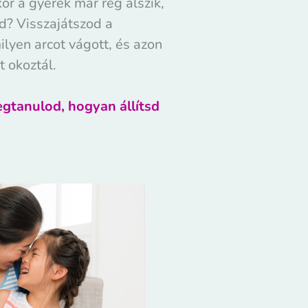
or a gyerek már rég alszik,
d? Visszajátszod a
ilyen arcot vágott, és azon
 okoztál.
gtanulod, hogyan állítsd