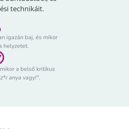
si technikáit.
n igazán baj, és mikor
a helyzetet.
ikor a belső kritikus
z*r anya vagy!"
.