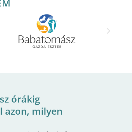
EM
sz órákig
el azon, milyen