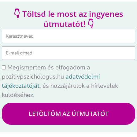
👇 Töltsd le most az ingyenes
útmutatót! 👇
Megismertem és elfogadom a
pozitivpszichologus.hu
adatvédelmi
tájékoztatóját
, és hozzájárulok a hírlevelek
küldéséhez.
LETÖLTÖM AZ ÚTMUTATÓT