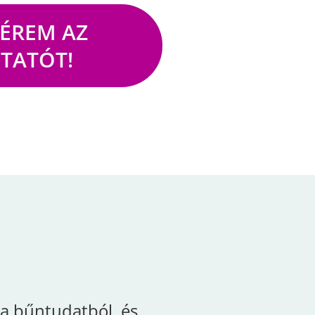
KÉREM AZ
TATÓT!
a bűntudatból, és