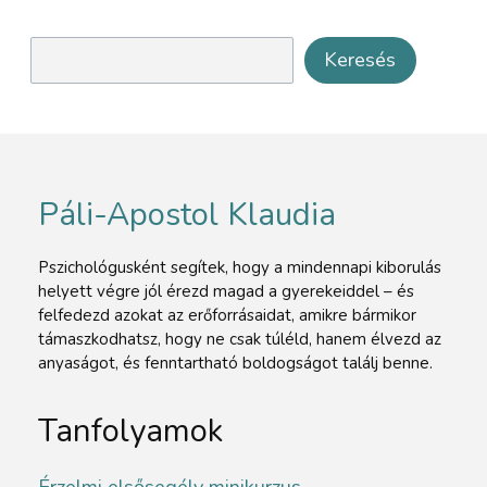
Keresés
Páli-Apostol Klaudia
Pszichológusként segítek, hogy a mindennapi kiborulás
helyett végre jól érezd magad a gyerekeiddel – és
felfedezd azokat az erőforrásaidat, amikre bármikor
támaszkodhatsz, hogy ne csak túléld, hanem élvezd az
anyaságot, és fenntartható boldogságot találj benne.
Tanfolyamok
Érzelmi elsősegély minikurzus