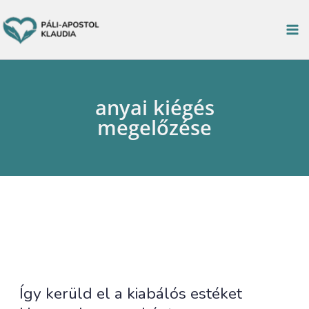
Ugrás
K
a
e
tartalomra
r
e
anyai kiégés
s
megelőzése
é
s
Így kerüld el a kiabálós estéket