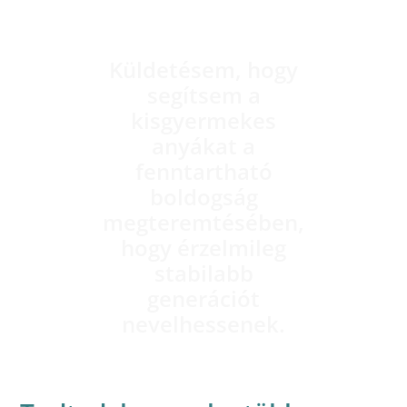
Küldetésem, hogy
segítsem a
kisgyermekes
anyákat a
fenntartható
boldogság
megteremtésében,
hogy érzelmileg
stabilabb
generációt
nevelhessenek.