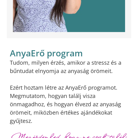
AnyaErő program
Tudom, milyen érzés, amikor a stressz és a
bűntudat elnyomja az anyaság örömeit.
Ezért hoztam létre az AnyaErő programot.
Megmutatom, hogyan találj visza
önmagadhoz, és hogyan élvezd az anyaság
örömeit, miközben értékes ajándékokat
gyűjtesz.
Megérdemled, hogy ne csak túlélj,