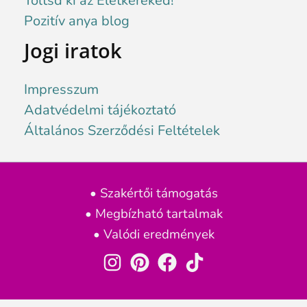
Töltsd ki az Életkereked!
Pozitív anya blog
Jogi iratok
Impresszum
Adatvédelmi tájékoztató
Általános Szerződési Feltételek
• Szakértői támogatás
• Megbízható tartalmak
• Valódi eredmények