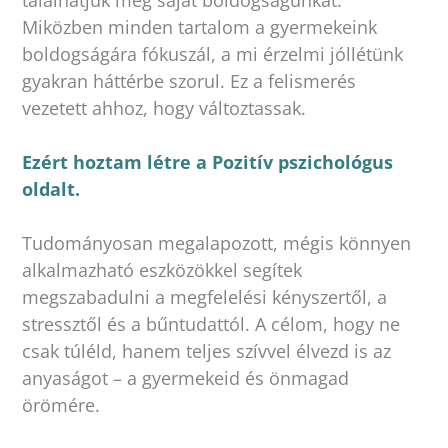
találhatjuk meg saját boldogságunkat.
Miközben minden tartalom a gyermekeink
boldogságára fókuszál, a mi érzelmi jóllétünk
gyakran háttérbe szorul. Ez a felismerés
vezetett ahhoz, hogy változtassak.
Ezért hoztam létre a Pozitív pszichológus
oldalt.
Tudományosan megalapozott, mégis könnyen
alkalmazható eszközökkel segítek
megszabadulni a megfelelési kényszertől, a
stressztől és a bűntudattól. A célom, hogy ne
csak túléld, hanem teljes szívvel élvezd is az
anyaságot – a gyermekeid és önmagad
örömére.