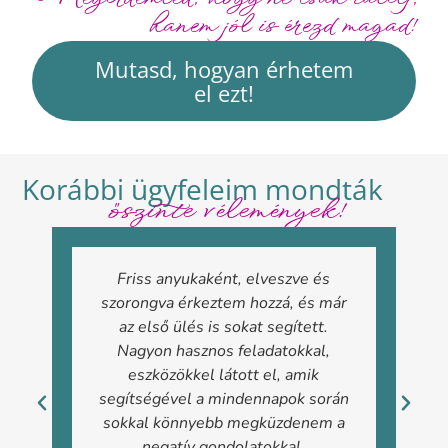
hanem jól is érezd magad!
Mutasd, hogyan érhetem
el ezt!
Korábbi ügyfeleim mondták
őszinte vélemények!
Friss anyukaként, elveszve és
K
szorongva érkeztem hozzá, és már
az első ülés is sokat segített.
Nagyon hasznos feladatokkal,
eszközökkel látott el, amik
segítségével a mindennapok során
sokkal könnyebb megküzdenem a
t
negatív gondolatokkal.