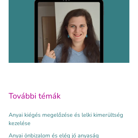
További témák
Anyai kiégés megelőzése és lelki kimerültség
kezelése
Anyai önbizalom és elég jó anyaság