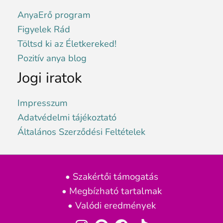
AnyaErő program
Figyelek Rád
Töltsd ki az Életkereked!
Pozitív anya blog
Jogi iratok
Impresszum
Adatvédelmi tájékoztató
Általános Szerződési Feltételek
• Szakértői támogatás
• Megbízható tartalmak
• Valódi eredmények