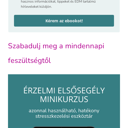
hasznos információkat, tippeket és EDM tartalmú
hírleveleket küldjön.
Kérem az ebookot!
Szabadulj meg a mindennapi
feszültségtől