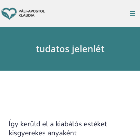
Ugrás
K
a
e
tartalomra
r
e
tudatos jelenlét
s
é
s
Így kerüld el a kiabálós estéket
kisgyerekes anyaként